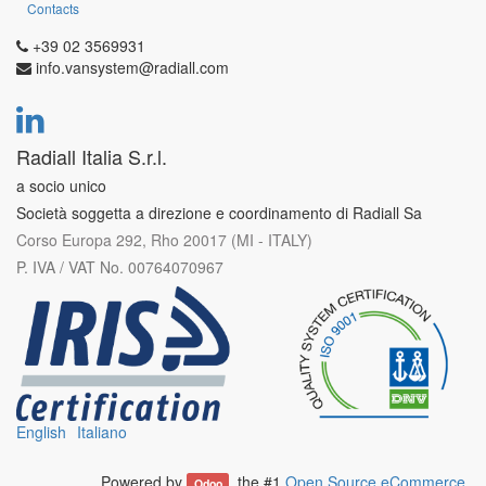
Contacts
+39 02 3569931
info.vansystem@radiall.com
Radiall Italia S.r.l.
a socio unico
Società soggetta a direzione e coordinamento di Radiall Sa
Corso Europa 292, Rho 20017 (MI - ITALY)
P. IVA / VAT No. 00764070967
English
Italiano
Powered by
, the #1
Open Source eCommerce
.
Odoo