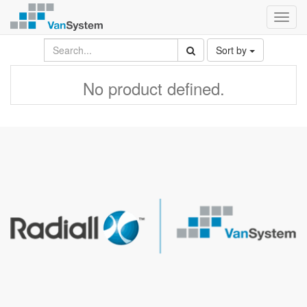
Toggl
navig
Sort by
No product defined.